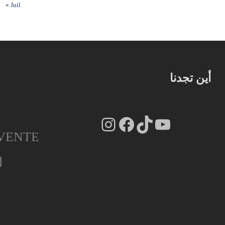
« Juil
أين تجدنا
Instagram
Facebook
TikTok
YouTube
VENTE
ا