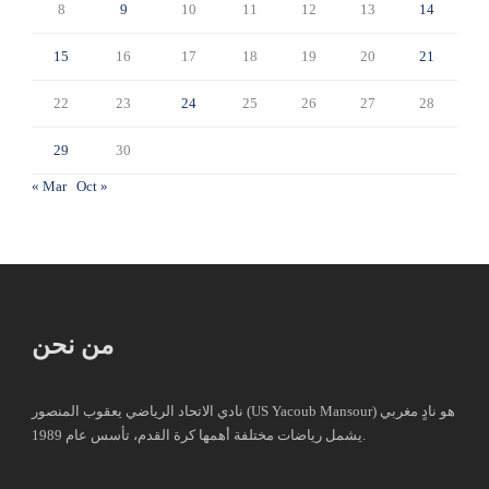
8
9
10
11
12
13
14
15
16
17
18
19
20
21
22
23
24
25
26
27
28
29
30
« Mar
Oct »
من نحن
نادي الاتحاد الرياضي يعقوب المنصور (US Yacoub Mansour) هو نادٍ مغربي
يشمل رياضات مختلفة أهمها كرة القدم، تأسس عام 1989.