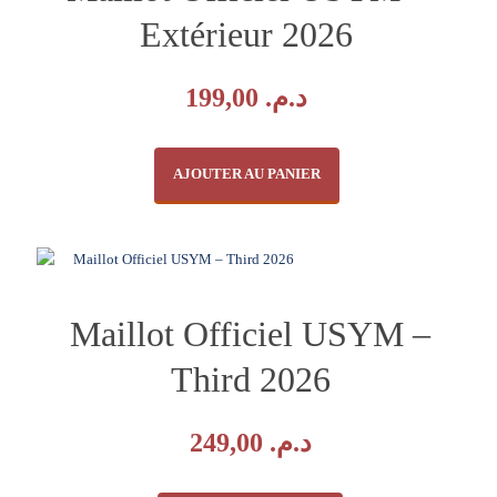
Extérieur 2026
199,00
د.م.
AJOUTER AU PANIER
Ce
produit
a
plusieurs
variations.
Maillot Officiel USYM –
Les
options
Third 2026
peuvent
être
choisies
249,00
د.م.
sur
la