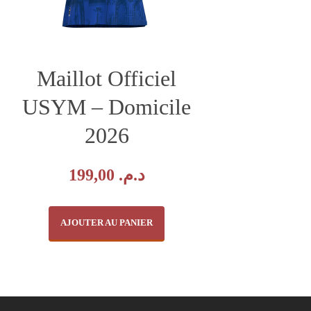
Maillot Officiel
USYM – Domicile
2026
199,00
د.م.
AJOUTER AU PANIER
Ce
produit
a
plusieurs
variations.