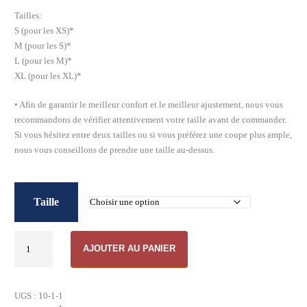
Tailles:
S (pour les XS)*
M (pour les S)*
L (pour les M)*
XL (pour les XL)*
•⁠ ⁠Afin de garantir le meilleur confort et le meilleur ajustement, nous vous
recommandons de vérifier attentivement votre taille avant de commander.
Si vous hésitez entre deux tailles ou si vous préférez une coupe plus ample,
nous vous conseillons de prendre une taille au-dessus.
Taille
quantité
AJOUTER AU PANIER
de
Maillot
Officiel
UGS :
10-1-1
USYM