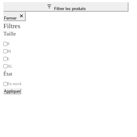
Filtrer les produits
Fermer
Filtres
Taille
Taille
S
M
L
XL
État
État
En stock
Appliquer