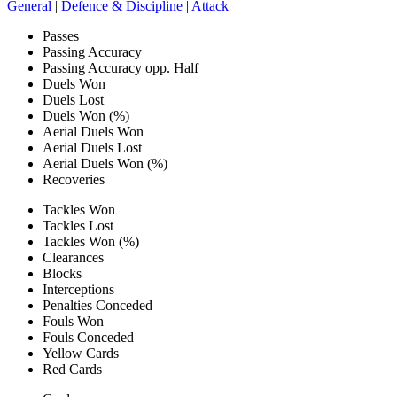
General
|
Defence & Discipline
|
Attack
Passes
Passing Accuracy
Passing Accuracy opp. Half
Duels Won
Duels Lost
Duels Won (%)
Aerial Duels Won
Aerial Duels Lost
Aerial Duels Won (%)
Recoveries
Tackles Won
Tackles Lost
Tackles Won (%)
Clearances
Blocks
Interceptions
Penalties Conceded
Fouls Won
Fouls Conceded
Yellow Cards
Red Cards