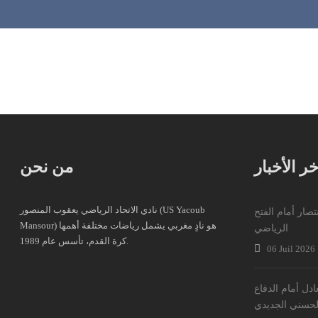
خر الأخبار
من نحن
نادي الاتحاد الرياضي يعقوب المنصور (US Yacoub
نتصار أمام الفتح
Mansour) هو نادٍ مغربي يشمل رياضات مختلفة أهمها
الرياضي
كرة القدم، تأسس عام 1989.
06 Juil 2026
عادل أمام الدفاع
لحسني الجديدي