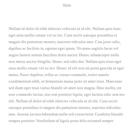
Slide
Nullam id dolor id nibh ultricies vehicula ut id elit. Nullam quis risus
eget urna mollis ornare vel eu leo. Cum sociis natoque penatibus et
magnis dis parturient montes, nascetur ridiculus mus. Cras justo odio,
dapibus ac facilisis in, egestas eget quam. Vivamus sagittis lacus vel
augue laoreet rutrum faucibus dolor auctor. Donec ullamcorper nulla
non metus auctor fringilla. Donec sed odio dui. Nullam quis risus eget
urna mollis ornare vel eu leo. Donec id elit non mi porta gravida at eget
metus. Fusce dapibus, tellus ac cursus commodo, tortor mauris
condimentum nibh, ut fermentum massa justo sit amet risus. Maecenas
sed diam eget risus varius blandit sit amet non magna. Duis mollis, est
non commodo luctus, nisi erat porttitor ligula, eget lacinia odio sem nec
elit. Nullam id dolor id nibh ultricies vehicula ut id elit. Cum sociis
natoque penatibus et magnis dis parturient montes, nascetur ridiculus
mus. Aenean lacinia bibendum nulla sed consectetur. Curabitur blandit
tempus porttitor. Vestibulum id ligula porta felis euismod semper.