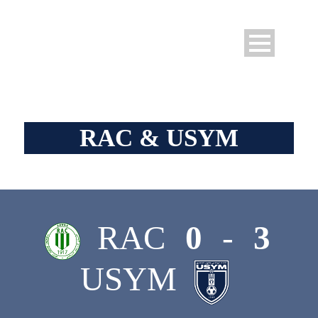
RAC & USYM
RAC
0
-
3
USYM