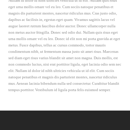
Nullam id dolor id nibh ultricies vehicula ut id elit. Nullam quis risus
eget urna mollis ornare vel eu leo. Cum sociis natoque penatibus et
magnis dis parturient montes, nascetur ridiculus mus. Cras justo odio,
dapibus ac facilisis in, egestas eget quam. Vivamus sagittis lacus vel
augue laoreet rutrum faucibus dolor auctor. Donec ullamcorper nulla
non metus auctor fringilla. Donec sed odio dui. Nullam quis risus eget
urna mollis ornare vel eu leo. Donec id elit non mi porta gravida at eget
metus. Fusce dapibus, tellus ac cursus commodo, tortor mauris
condimentum nibh, ut fermentum massa justo sit amet risus. Maecenas
sed diam eget risus varius blandit sit amet non magna. Duis mollis, est
non commodo luctus, nisi erat porttitor ligula, eget lacinia odio sem nec
elit. Nullam id dolor id nibh ultricies vehicula ut id elit. Cum sociis
natoque penatibus et magnis dis parturient montes, nascetur ridiculus
mus. Aenean lacinia bibendum nulla sed consectetur. Curabitur blandit
tempus porttitor. Vestibulum id ligula porta felis euismod semper.