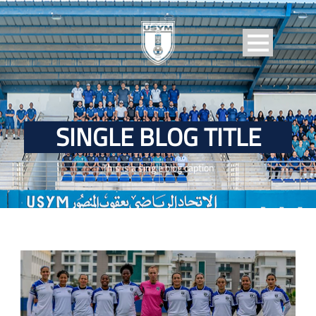
SINGLE BLOG TITLE
This is a single blog caption