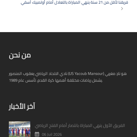
فريقنا لأقل من 21 سنة ينهي المباراة بالتعادل أمام أولمبيك آسفي
من نحن
نادي الاتحاد الرياضي يعقوب المنصور (US Yacoub Mansour) هو نادٍ مغربي
يشمل رياضات مختلفة أهمها كرة القدم، تأسس عام 1989.
آخر الأخبار
الفريق الأول ينهي المباراة بانتصار أمام الفتح الرياضي
06 Juil 2026