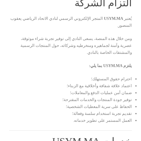
التزام الشركة
يُعتبر
USYM.MA
المتجر الإلكتروني الرسمي لنادي الاتحاد الرياضي يعقوب
المنصور.
ومن خلال هذه المنصة، يسعى النادي إلى توفير تجربة شراء موثوقة،
عصرية وآمنة لجماهيره ومنخرطيه وشركائه، حول المنتجات الرسمية
والمشتقات الخاصة بالنادي.
يلتزم USYM.MA بما يلي:
احترام حقوق المستهلك؛
اعتماد علاقة شفافة وأخلاقية مع الزبناء؛
ضمان أمن عمليات الدفع والمعاملات؛
توفير جودة المنتجات والخدمات المقترحة؛
الحفاظ على سرية المعطيات الشخصية؛
تقديم تجربة استخدام سلسة وفعالة؛
العمل المستمر على تطوير خدماته.