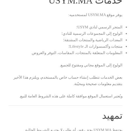
خدمات USYM.MA
يوفر موقع USYM.MA لمستخدميه:
المتجر الرسمي لنادي USYM؛
الولوج إلى المجموعات الرسمية للنادي؛
المعدات الرياضية والمنتجات المشتقة؛
منتجات وأكسسوارات الـ Lifestyle؛
المعلومات المتعلقة بالمنتجات، المقاسات، التوفر والعروض.
الولوج إلى الموقع مجاني ومفتوح للجميع.
بعض الخدمات تتطلب إنشاء حساب خاص بالمستخدم، ويلتزم هذا الأخير
بتقديم معلومات صحيحة ومحيّنة.
ويُعتبر استعمال الموقع موافقة كاملة على هذه الشروط العامة للبيع.
تمهيد
يحتفظ USYM.MA بحق رفض أي طلب لا يحترم الشروط الحالية.