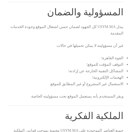
المسؤولية والضمان
يبذل USYM.MA كل الجهود لضمان حسن اشتغال الموقع وجودة الخدمات
المقدمة.
غير أن مسؤوليته لا يمكن تحميلها في حالات:
القوة القاهرة؛
التوقف المؤقت للموقع؛
المشاكل التقنية الخارجة عن إرادته؛
الهجمات الإلكترونية؛
الاستعمال غير المشروع أو غير المطابق للموقع.
ويقر المستخدم بأنه يستعمل الموقع تحت مسؤوليته الخاصة.
الملكية الفكرية
جميع العناصر الموجودة على USYM.MA محمية بموجب قوانين الملكية